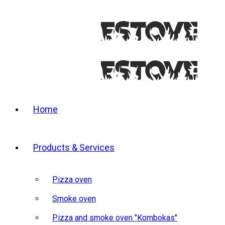
Home
Products & Services
Pizza oven
Smoke oven
Pizza and smoke oven "Kombokas"