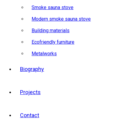
Smoke sauna stove
Modern smoke sauna stove
Building materials
Ecofriendly furniture
Metalworks
Biography
Projects
Contact